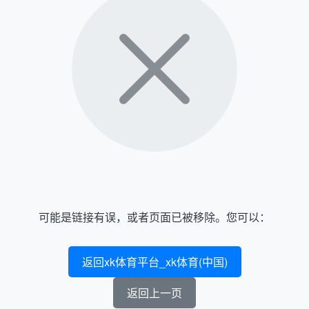
可能是链接有误，或者页面已被移除。您可以：
返回xk体育平台_xk体育(中国)
返回上一页